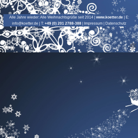
Alle Jahre wieder: Alle Weihnachtsgrüße seit 2014
|
www.koetter.de
| E:
info@koetter.de
| T:
+49 (0) 201 2788-388
|
Impressum
|
Datenschutz
?>